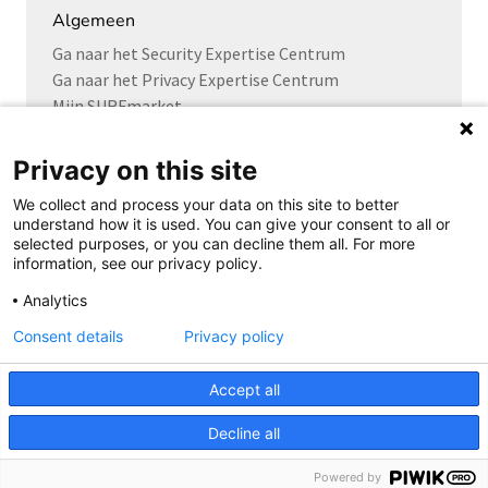
Algemeen
Ga naar het Security Expertise Centrum
Ga naar het Privacy Expertise Centrum
Mijn SURFmarket
SCIPR wiki
Privacy on this site
We collect and process your data on this site to better
understand how it is used. You can give your consent to all or
Volg ons
selected purposes, or you can decline them all. For more
information, see our privacy policy.
Analytics
Consent details
Privacy policy
Cookie Statement
Privacyverklaring
Accept all
Disclaimer
Copyright
Decline all
Powered by