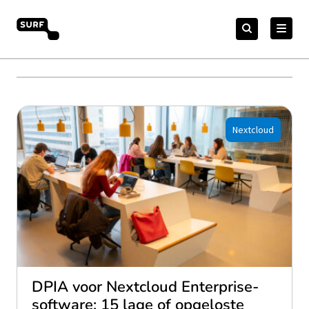
Meteen
Zoeken
naar
Zoeken
naar:
vendorcompliance.surf.nl
de
content
Nextcloud
DPIA voor Nextcloud Enterprise-
software: 15 lage of opgeloste